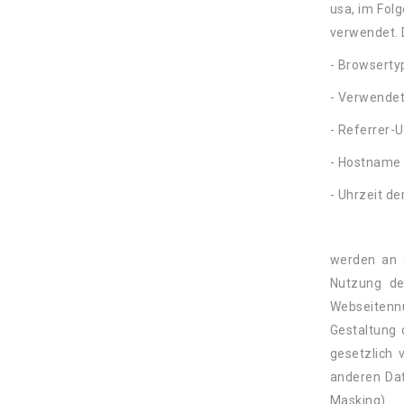
usa, im Fol
verwendet. 
- Browserty
- Verwende
- Referrer-
- Hostname 
- Uhrzeit de
werden an 
Nutzung de
Webseitenn
Gestaltung 
gesetzlich 
anderen Dat
Masking).