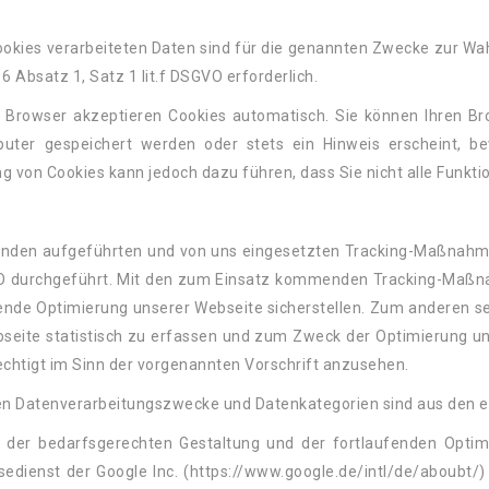
ookies verarbeiteten Daten sind für die genannten Zwecke zur Wah
 6 Absatz 1, Satz 1 lit.f DSGVO erforderlich.
 Browser akzeptieren Cookies automatisch. Sie können Ihren Bro
ter gespeichert werden oder stets ein Hinweis erscheint, bev
ng von Cookies kann jedoch dazu führen, dass Sie nicht alle Funk
enden aufgeführten und von uns eingesetzten Tracking-Maßnahme
VO durchgeführt. Mit den zum Einsatz kommenden Tracking-Maßn
fende Optimierung unserer Webseite sicherstellen. Zum anderen 
seite statistisch zu erfassen und zum Zweck der Optimierung un
rechtigt im Sinn der vorgenannten Vorschrift anzusehen.
gen Datenverarbeitungszwecke und Datenkategorien sind aus den 
er bedarfsgerechten Gestaltung und der fortlaufenden Optimie
edienst der Google Inc. (https://www.google.de/intl/de/aboubt