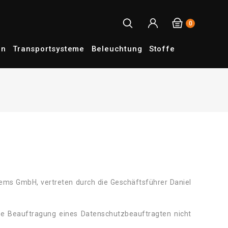
0
en
Transportsysteme
Beleuchtung
Stoffe
tems GmbH, vertreten durch die Geschäftsführer Daniel
die Beauftragung eines Datenschutzbeauftragten nicht