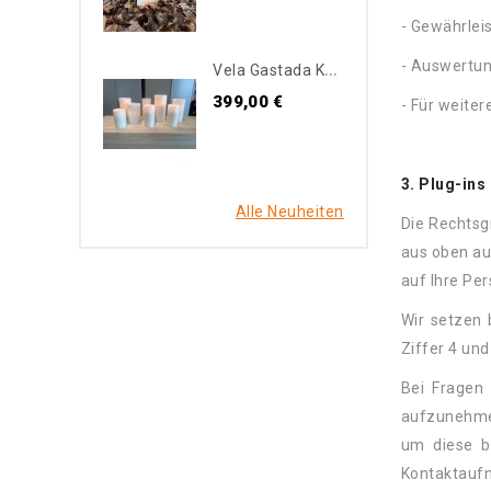
- Gewährlei
V
Ela Gastada Kerzen-Box Hell Creme
- Auswertun
399,00 €
- Für weite
3. Plug-ins
Alle Neuheiten
Die Rechtsgr
aus oben au
auf Ihre Pe
Wir setzen 
Ziffer 4 un
Bei Fragen 
aufzunehmen
um diese b
Kontaktaufna