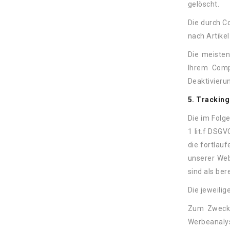
gelöscht.
Die durch C
nach Artikel
Die meisten
Ihrem Compu
Deaktivieru
5. Tracking
Die im Folg
1 lit.f DSG
die fortlau
unserer Web
sind als be
Die jeweili
Zum Zweck d
Werbeanalys