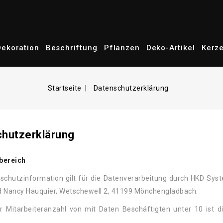
Dekoration
Beschriftung
Pflanzen
Deko-Artikel
Kerz
Startseite
Datenschutzerklärung
hutzerklärung
bereich
schutzinformation gilt für die Datenverarbeitung durch HKD Sys
d Nancy Hauquier, Wetschewell 2, 41199 Mönchengladbach.
er Mitarbeiteranzahl von mit Daten Beschäftigten unter 10 ist 
.