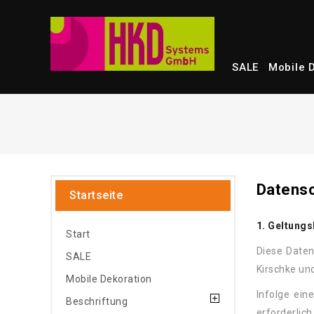
SALE
Mobile 
Datensc
Startseite
1. Geltungs
Start
Diese Daten
SALE
Kirschke un
Mobile Dekoration
Infolge ein
Beschriftung
erforderlich