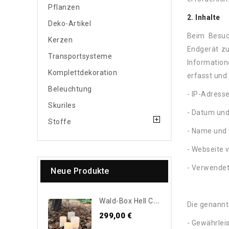
Pflanzen
2. Inhalte
Deko-Artikel
Beim Besuc
Kerzen
Endgerät z
Transportsysteme
Information
Komplettdekoration
erfasst und
Beleuchtung
- IP-Adress
Skuriles
- Datum und
Stoffe
- Name und 
- Webseite v
- Verwendet
Neue Produkte
W
Ald-Box Hell Creme
Die genannt
299,00 €
- Gewährlei