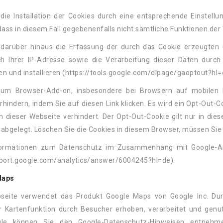
die Installation der Cookies durch eine entsprechende Einstell
 dass in diesem Fall gegebenenfalls nicht sämtliche Funktionen de
 darüber hinaus die Erfassung der durch das Cookie erzeugten
ich Ihrer IP-Adresse sowie die Verarbeitung dieser Daten dur
en und installieren (https://tools.google.com/dlpage/gaoptout?hl=
 zum Browser-Add-on, insbesondere bei Browsern auf mobilen 
rhindern, indem Sie auf diesen Link klicken. Es wird ein Opt-Out-
 dieser Webseite verhindert. Der Opt-Out-Cookie gilt nur in di
 abgelegt. Löschen Sie die Cookies in diesem Browser, müssen Sie
formationen zum Datenschutz im Zusammenhang mit Google-Analy
pport.google.com/analytics/answer/6004245?hl=de).
Maps
seite verwendet das Produkt Google Maps von Google Inc. Du
 Kartenfunktion durch Besucher erhoben, verarbeitet und genu
le können Sie den Google-Datenschutz-Hinweisen entnehmen: