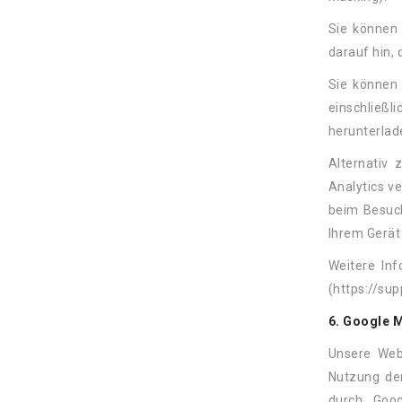
Sie können 
darauf hin,
Sie können
einschließl
herunterlad
Alternativ
Analytics ve
beim Besuch
Ihrem Gerät
Weitere In
(https://su
6. Google 
Unsere Web
Nutzung der
durch Goog