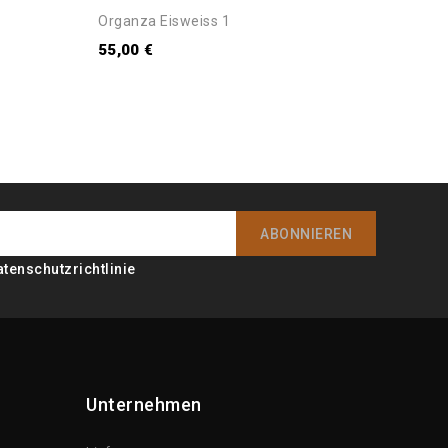
Organza Eisweiss 1
Organ
55,00 €
55,00
atenschutzrichtlinie
Unternehmen