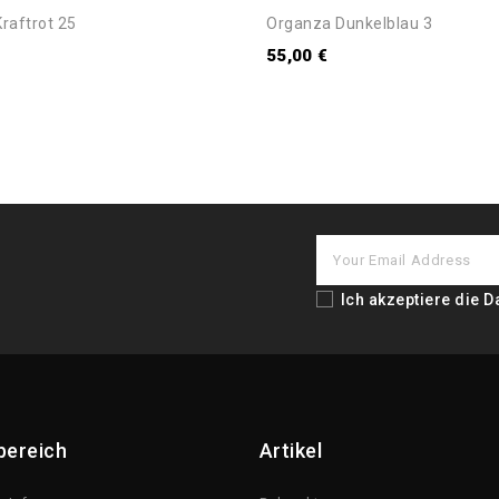
raftrot 25
Organza Dunkelblau 3
55,00 €
Ich akzeptiere die
D
bereich
Artikel