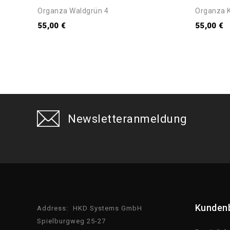
Organza Waldgrün 4
Organza K
55,00 €
55,00 €
Newsletteranmeldung
Kunden
Address:
HKD Systems GmbH
Spielburgweg 25-27