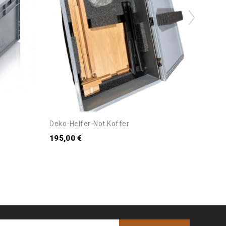
Deko-Helfer-Not Koffer
Transp
195,00 €
36,00